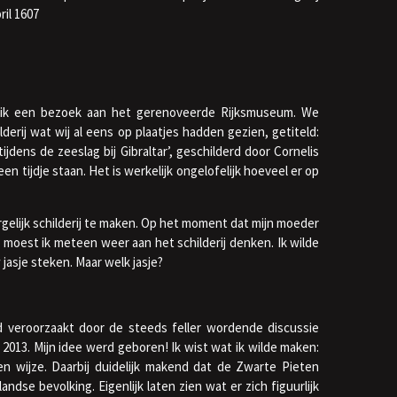
ril 1607
n ik een bezoek aan het gerenoveerde Rijksmuseum. We
rij wat wij al eens op plaatjes hadden gezien, getiteld:
jdens de zeeslag bij Gibraltar’, geschilderd door Cornelis
en tijdje staan. Het is werkelijk ongelofelijk hoeveel er op
rgelijk schilderij te maken. Op het moment dat mijn moeder
, moest ik meteen weer aan het schilderij denken. Ik wilde
 jasje steken. Maar welk jasje?
erd veroorzaakt door de steeds feller wordende discussie
 2013. Mijn idee werd geboren! Ik wist wat ik wilde maken:
n wijze. Daarbij duidelijk makend dat de Zwarte Pieten
dse bevolking. Eigenlijk laten zien wat er zich figuurlijk