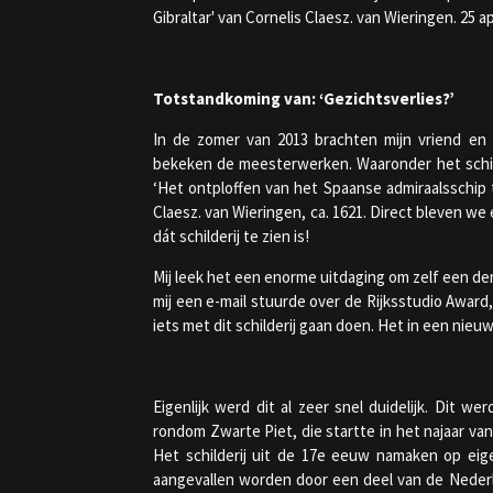
Gibraltar' van Cornelis Claesz. van Wieringen. 25 ap
Totstandkoming van: ‘Gezichtsverlies?’
In de zomer van 2013 brachten mijn vriend e
bekeken de meesterwerken. Waaronder het schilde
‘Het ontploffen van het Spaanse admiraalsschip ti
Claesz. van Wieringen, ca. 1621. Direct bleven we e
dát schilderij te zien is!
Mij leek het een enorme uitdaging om zelf een de
mij een e-mail stuurde over de Rijksstudio Award
iets met dit schilderij gaan doen. Het in een nieuw
Eigenlijk werd dit al zeer snel duidelijk. Dit w
rondom Zwarte Piet, die startte in het najaar van
Het schilderij uit de 17e eeuw namaken op eige
aangevallen worden door een deel van de Nederlan