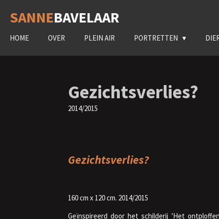
Ga
SANNE
BAVELAAR
SANNE BAVELAAR
direct
naar
HOME
OVER
PLEIN AIR
PORTRETTEN
DIE
de
hoofdinhoud
Gezichtsverlies?
2014/2015
Gezichtsverlies?
160 cm x 120 cm. 2014/2015
Geïnspireerd door het schilderij 'Het ontploffe