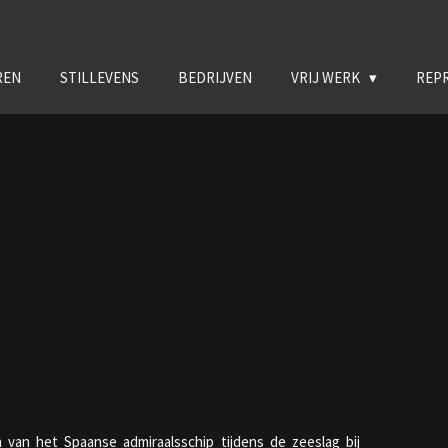
REN
STILLEVENS
BEDRIJVEN
VRIJ WERK
REP
n van het Spaanse admiraalsschip tijdens de zeeslag bij