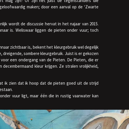
t mag zijn? Of zijn het juist de tegenstanders die
 ongeloofwaardig maken; door een aanval op de ‘Zwarte
nlijk wordt de discussie hervat in het najaar van 2015.
nnaar is. Weliswaar liggen de pieten onder vuur; toch
nnaar zichtbaar is, bekent het kleurgebruik wel degelijk
e, dreigende, sombere kleurgebruik. Juist is er gekozen
 voor een ondergang van de Pieten. De Pieten, die er
 decembermaand kleur krijgen. Ze stralen vrolijkheid,
t ik zien dat ik hoop dat de pieten goed uit de strijd
bestaan.
 onder vuur ligt, maar één die in rustig vaarwater kan